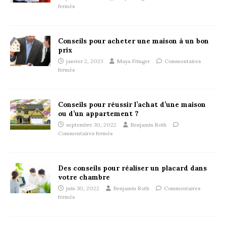
fermés
Conseils pour acheter une maison à un bon
prix
janvier 2, 2023
Maya Fringer
Commentaires
fermés
Conseils pour réussir l’achat d’une maison
ou d’un appartement ?
septembre 30, 2022
Benjamin Roth
Commentaires fermés
Des conseils pour réaliser un placard dans
votre chambre
juin 30, 2022
Benjamin Roth
Commentaires
fermés